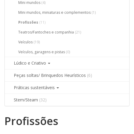
Mini mundos
(4)
Mini mundos, miniaturas e complementos
(1)
Profissões
(11)
Teatros/Fantoches e companhia
(21)
Veículos
(19)
Veículos, garagens e pistas
(0)
Lúdico e Criativo
Peças soltas/ Brinquedos Heurísticos
(6)
Práticas sustentáveis
Stem/Steam
(32)
Profissões
Filtros