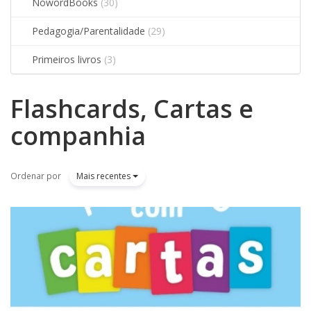
NowordBooks
(30)
Pedagogia/Parentalidade
(29)
Primeiros livros
(3)
Flashcards, Cartas e
Filtros
companhia
Ordenar por
Mais recentes