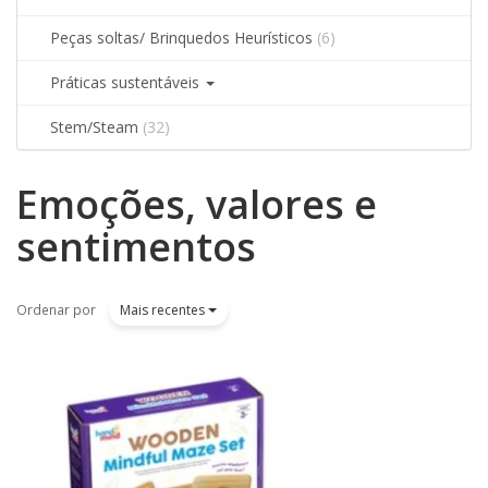
Peças soltas/ Brinquedos Heurísticos
(6)
Práticas sustentáveis
Stem/Steam
(32)
Emoções, valores e
Filtros
sentimentos
Ordenar por
Mais recentes