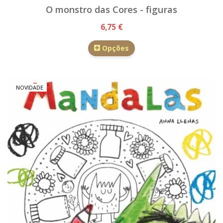
O monstro das Cores - figuras
6,75 €
Opções
NOVIDADE