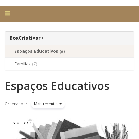
Alternar
navegação
BoxCriativar+
Espaços Educativos
(8)
Famílias
(7)
Espaços Educativos
Filtros
Ordenar por
Mais recentes
SEM STOCK